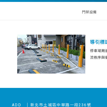
門禁設備
導引標
停車場周
流秩序與
完善的周
線、降低
理品質，
境。
ADD
新北市土城區中華路一段236號