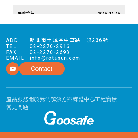
展覽資訊
展覽資訊
展覽資訊
展覽資訊
展覽資訊
展覽資訊
2019-05-08
2018-09-25
2018-06-19
2017-06-20
2017-01-22
2015-11-15
2019年台北國際安全博覽會
2018年 德國埃森安全器材展
2018年 英國國際保全系統展
2017年 英國國際保全系統展
2017年 杜拜國際安全器材展
2014年第17屆台北國際安全博覽會
GOOSAFE 2019 台北國際安全博覽會
GOOSAFE 2018 德國埃森安全器材展 Security
GOOSAFE 2018 英國國際保全系統展 IFSEC
GOOSAFE 2017 英國國際保全系統展 IFSEC
GOOSAFE 2017 杜拜國際安全器材展 Intersec
Goosafe 台北世貿南港展覽館
ADD
新北市土城區中華路一段236號
Essen
London
London
Dubai
TEL
02-2270-2916
FAX
02-2270-2693
EMAIL
info@rotasun.com
VIEW MORE
VIEW MORE
VIEW MORE
VIEW MORE
VIEW MORE
VIEW MORE
Contact
產品服務
關於我們
解決方案
媒體中心
工程實績
常見問題