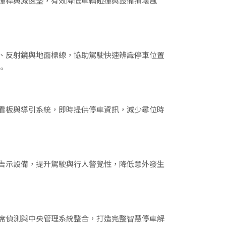
撞桿與減速墊，有效降低車輛碰撞與設備損壞風
、反射鏡與地面標線，協助駕駛快速辨識停車位置
。
看板與導引系統，即時提供停車資訊，減少尋位時
告示設備，提升駕駛與行人警覺性，降低意外發生
席偵測與中央管理系統整合，打造完整智慧停車解