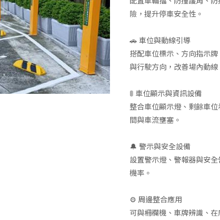
配置車輪擋、防撞護角、防
險，提升停車安全性。
🚗 車位與動線引導
搭配車位標示、方向指示牌
與行駛方向，改善場內動線
🚦 車位顯示與資訊設備
整合車位顯示燈、剩餘車位
間與車流壅塞。
🔔 警示與安全設備
設置警示燈、警報器與安全
機率。
⚙️ 周邊整合應用
可與柵欄機、車牌辨識、在