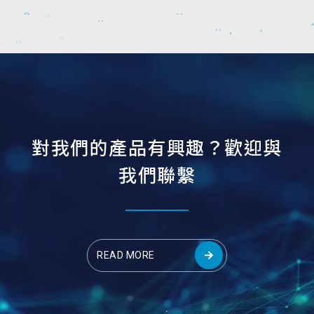
對
我
們
的
產
品
有
興
趣
？
歡
迎
與
我
們
聯
繫
READ MORE