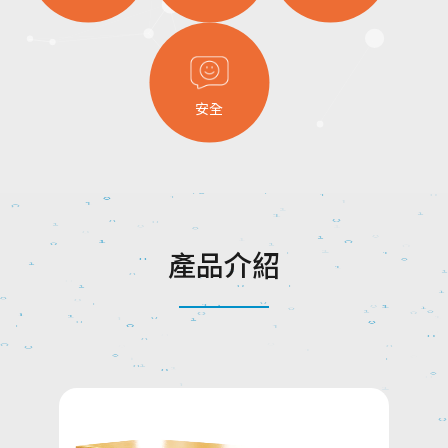
安全
產
品
介
紹