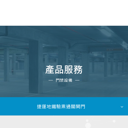
TW
產品服務
門禁設備
捷運地鐵驗票通關閘門