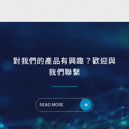
對
我
們
的
產
品
有
興
趣
？
歡
迎
與
我
們
聯
繫
READ MORE