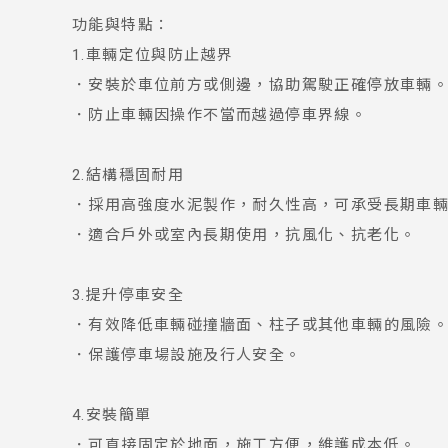
功能與特點：
1.車輛定位與防止越界
．安裝於車位前方或側邊，協助駕駛正確停放車輛
．防止車輛因操作不當而越過停車界線。
2.結構穩固耐用
．採用高強度水泥製作，耐久性高，可承受長期車
．適合戶外或室內長期使用，抗風化、抗老化。
3.提升停車安全
．有效降低車輛碰撞牆面、柱子或其他車輛的風險
．保護停車場設施及行人安全。
4.安裝簡單
．可直接固定於地面，施工方便，維護成本低。