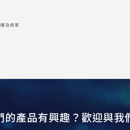
大樓及商業
們
的
產
品
有
興
趣
？
歡
迎
與
我