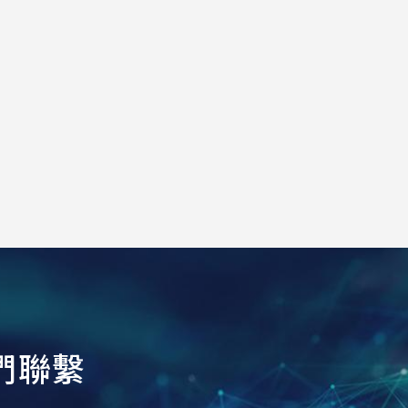
們
聯
繫