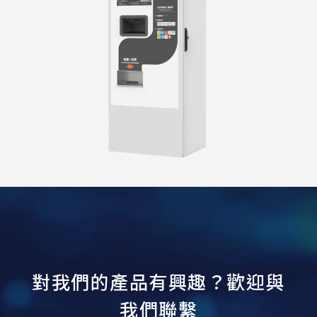
對
我
們
的
產
品
有
興
趣
？
歡
迎
與
我
們
聯
繫