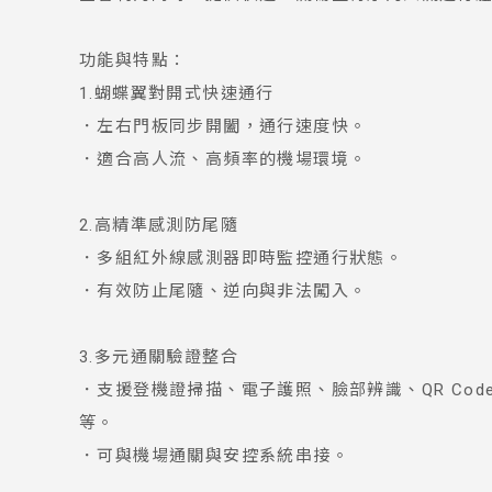
功能與特點：
1.蝴蝶翼對開式快速通行
．左右門板同步開闔，通行速度快。
．適合高人流、高頻率的機場環境。
2.高精準感測防尾隨
．多組紅外線感測器即時監控通行狀態。
．有效防止尾隨、逆向與非法闖入。
3.多元通關驗證整合
．支援登機證掃描、電子護照、臉部辨識、QR Code
等。
．可與機場通關與安控系統串接。