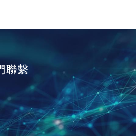
們
聯
繫