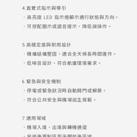
4.直覺式指示與導引
．高亮度 LED 指示燈顯示通行狀態與方向。
．可搭配圖示或語音提示，降低誤操作。
5.高穩定度與耐用設計
．機構結構堅固，適合全天候長時間運作。
．低噪音設計，符合航廈環境需求。
6.緊急與安全機制
．停電或緊急狀況時自動開門或解鎖。
．符合公共安全與機場逃生規範。
7.適用場域
．機場入境、出境與轉機通道
．安檢後管制區與海關前後區域