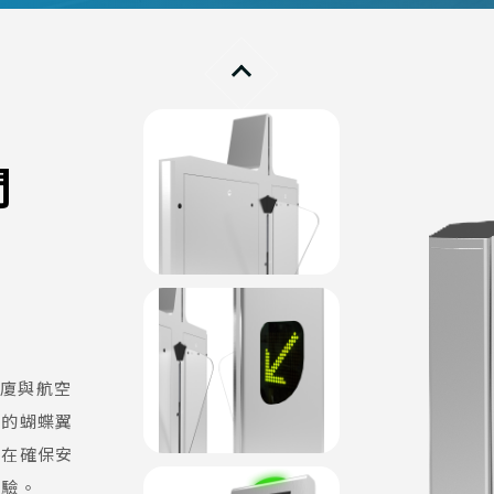
門
航廈與航空
開的蝴蝶翼
，在確保安
體驗。