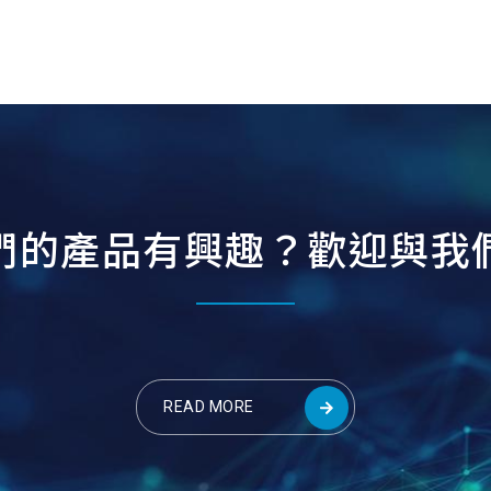
們
的
產
品
有
興
趣
？
歡
迎
與
我
READ MORE