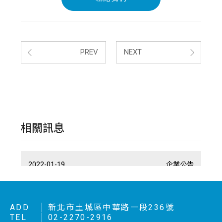
PREV
NEXT
相關訊息
2026-03-27
2018-01-19
2022-01-19
企業公告
企業公告
企業公告
智慧柵欄，打造安心空間
通道管理設備之間有什麼區別？
簡易停車場收費組合
在日常生活中通道管理閘機隨處可見
收費管制流程使用方式
ADD
新北市土城區中華路一段236號
VIEW MORE
TEL
02-2270-2916